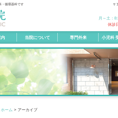
科・循環器科です
〒7
月～土：8:3
休診
案内
当院について
専門外来
小児科 
ホーム
アーカイブ